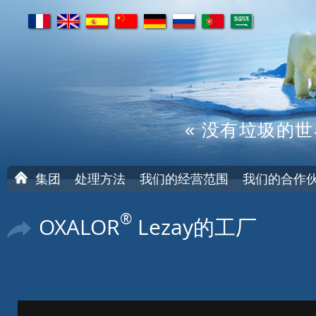
fr
en
es
cn
de
ru
pt
ar
« 没有垃圾的世
首
集团
处理方法
我们的经营范围
我们的合作
页
®
OXALOR
Lezay的工厂