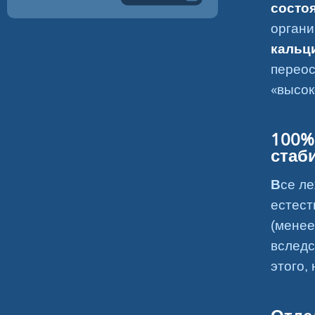
состо
орган
кальци
перео
«высок
100%
стаб
Все лежащие отходы или вещества подвергаются воздействию
естест
(менее
вследс
этого,