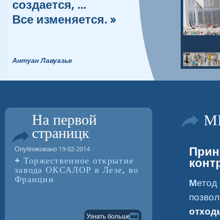
Очистка органической фракции,
чтобы превратить ее в удобрение.
На первой
М
страницк
Прин
Опубликовано 19-02-2014
Торжественное открытие
конт
завода ОКСАЛОР в Лезе, во
Франции
Метод
позво
отхо
Узнать больше