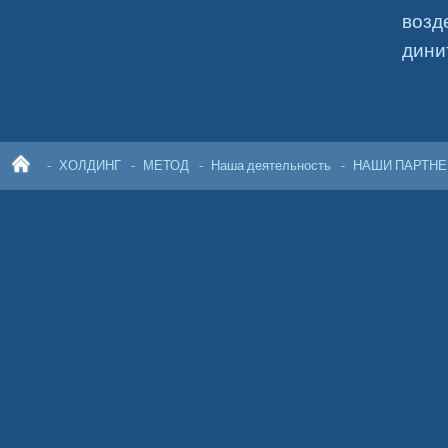
возд
дини
ХОЛДИНГ
МЕТОД
Наша деятельность
НАШИ ПАРТН
ГЛ
АВ
НА
Я