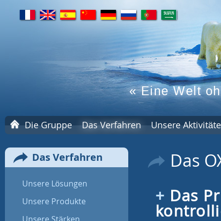
fr
en
es
cn
de
ru
pt
ar
« Eine Welt oh
H
Die Gruppe
Das Verfahren
Unsere Aktivität
o
m
e
Das O
Das Verfahren
p
a
g
Unsere Lösungen
e
Das Pr
Unsere Produkte
kontroll
Unsere Stärken