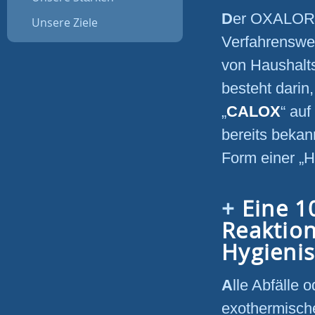
Der OXALOR
Unsere Ziele
Verfahrenswei
von Haushalts
besteht darin
„
CALOX
“ au
bereits bekan
Form einer „
Eine 1
Reaktion
Hygienis
Alle Abfälle oder organische Materie durchläuft eine natürliche,
exothermische