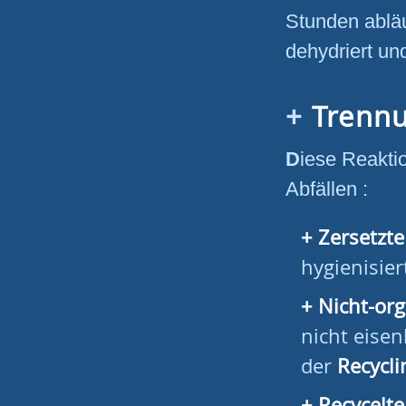
Stunden abläu
dehydriert un
Trenn
Diese Reaktion produziert vier verschiedene Elemente aus den
Abfällen :
Zersetzte
hygienisier
Nicht-org
nicht eisen
der
Recycli
Recycelte