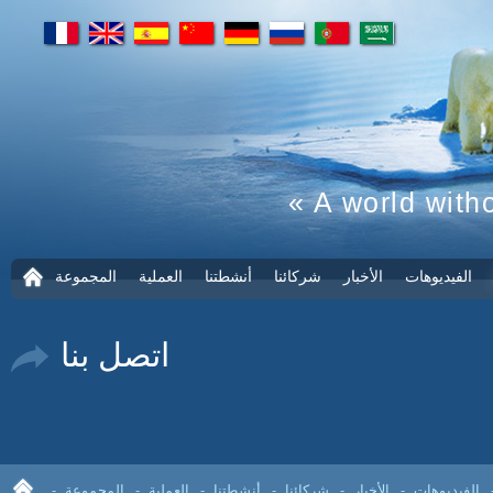
fr
en
es
cn
de
ru
pt
ar
« A world with
الفيديوهات
الأخبار
شركائنا
أنشطتنا
العملية
المجموعة
ا
ل
ص
ف
ح
اتصل بنا
ة
ا
ل
ر
ئ
ي
س
ي
ة
الفيديوهات
الأخبار
شركائنا
أنشطتنا
العملية
المجموعة