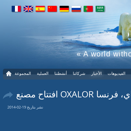
fr
en
es
cn
de
ru
pt
ar
« A world with
الفيديوهات
الأخبار
شركائنا
أنشطتنا
العملية
المجموعة
ا
ل
ص
ف
ح
مدينة لوزاي، فرنسا
ة
ا
ل
ر
نشر بتاريخ 19-02-2014
ئ
ي
س
ي
ة