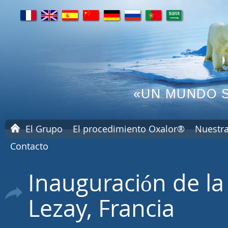
fr
en
es
cn
de
ru
pt
ar
«UN MUNDO S
P
El Grupo
El procedimiento Oxalor®
Nuestra
á
Contacto
g
i
n
Inauguración de la
a
d
e
Lezay, Francia
i
n
i