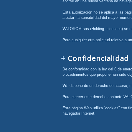
abrirse en una nueva ventana de navegad
Esta autorización no se aplica a las páginas Web que difunden información de carácter polémico, pornográfico, xenófobo o que pudiesen, en mayor medida,
afectar la sensibilidad del mayor número
VALOROM sas (Holding- Licences) se res
Para cualquier otra solicitud relativa a 
Confidencialidad
De conformidad con la ley del 6 de enero de 1978 relativa a la informática, ficheros y libertades, esta página Web, así como los formularios en línea y tele-
procedimientos que propone han sido obj
Vd. dispone de un derecho de acceso, mo
Para ejercer este derecho contacte VA
Esta página Web utiliza “cookies” con fines puramente utilitarios (navegación y estadísticas). Las “cookies” son archivos de formato texto almacenados por su
navegador Internet.