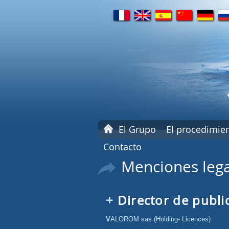
fr
en
es
cn
de
ru
P
El Grupo
El procedimie
á
Contacto
g
i
Menciones lega
n
a
d
e
Director de publi
i
n
i
VALOROM sas (Holding- Licences)