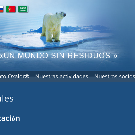
pt
ar
«UN MUNDO SIN RESIDUOS »
nto Oxalor®
Nuestras actividades
Nuestros socio
les
cación