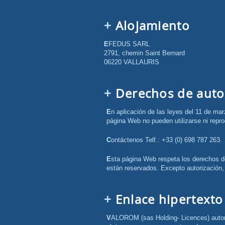
Alojamiento
EFEDUS SARL
2791, chemin Saint Bernard
06220 VALLAURIS
Derechos de auto
En aplicación de las leyes del 11 de marzo de 1957 y del 1 de julio de 1992 relativas al código de la propiedad intelectual, el conjunto de los contenidos de la
página Web no pueden utilizarse ni repro
Contáctenos Telf.: +33 (0) 698 787 263.
Esta página Web respeta los derechos de autor. Todos los derechos de los autores de las obras protegidas, reproducidas y comunicadas en esta página Web
están reservados. Excepto autorización, 
Enlace hipertexto
VALOROM (sas Holding- Licences) autoriza la creación de un enlace hipertexto hacia su página web con las siguientes condiciones: - la página Web debe