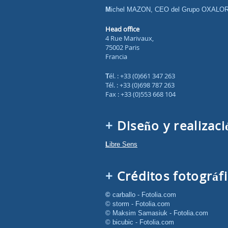
c
i
Michel MAZON, CEO del Grupo OXALO
o
Head office
4 Rue Marivaux,
75002 Paris
Francia
Tél. : +33 (0)661 347 263
Tél. : +33 (0)698 787 263
Fax : +33 (0)553 668 104
Diseño y realizaci
Libre Sens
Créditos fotográf
© carballo - Fotolia.com
© storm - Fotolia.com
© Maksim Samasiuk - Fotolia.com
© bicubic - Fotolia.com