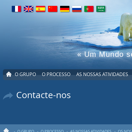
fr
en
es
cn
de
ru
pt
ar
« Um Mundo s
P
O GRUPO
O PROCESSO
AS NOSSAS ATIVIDADES
Á
G
I
Contacte-nos
N
A
I
N
I
C
I
A
L
O GRUPO
O PROCESSO
AS NOSSAS ATIVIDADES
OS NOS