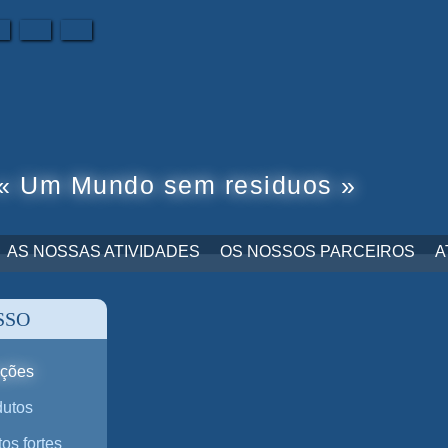
pt
ar
« Um Mundo sem residuos »
AS NOSSAS ATIVIDADES
OS NOSSOS PARCEIROS
A
SSO
uções
dutos
os fortes