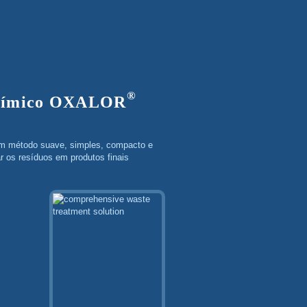
®
-químico OXALOR
m método suave, simples, compacto e
r os resíduos em produtos finais