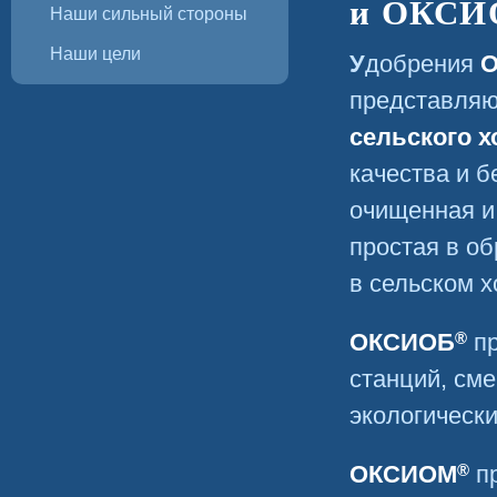
и ОКСИ
Наши сильный стороны
Наши цели
Удобрения
представля
сельского х
качества и б
очищенная и
простая в о
в сельском х
®
ОКСИОБ
пр
станций, см
экологическ
®
ОКСИОМ
пр