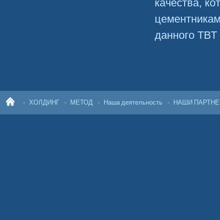
качества, ко
цементникам
данного ТВТ
ХОЛДИНГ
МЕТОД
Наша деятельность
НАШИ ПАРТН
ГЛ
АВ
НА
Я