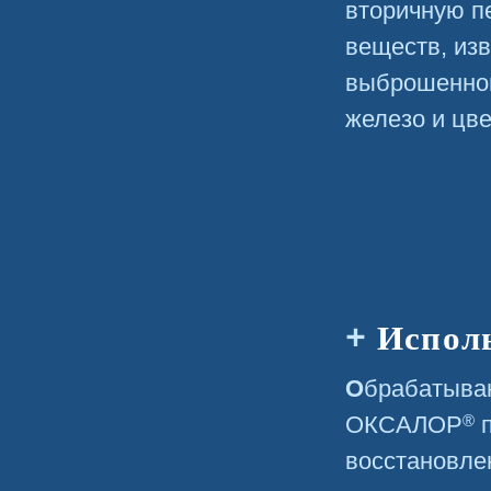
вторичную п
веществ, изв
выброшенной
железо и цв
Испол
Обрабатывающие подразделения холдинга
®
ОКСАЛОР
п
восстановле