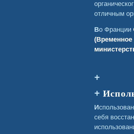
органическо
отличным ор
Во Франции
(Временное 
министерств
Испол
Использование вещества включает в
себя восста
использован