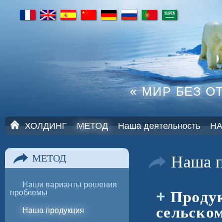
fr
en
es
cn
de
ru
pt
ar
« МИР БЕЗ О
Г
ХОЛДИНГ
МЕТОД
Наша деятельность
Н
Л
А
В
Наша 
МЕТОД
Н
А
Я
Наши варианты решения
Продук
проблемы
сельско
Наша продукция