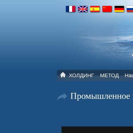
fr
en
es
cn
de
ru
Г
ХОЛДИНГ
МЕТОД
На
Л
А
В
Промышленное 
Н
А
Я