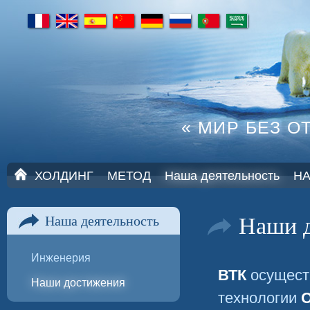
fr
en
es
cn
de
ru
pt
ar
« МИР БЕЗ О
Г
ХОЛДИНГ
МЕТОД
Наша деятельность
Н
Л
А
В
Наши 
Наша деятельность
Н
А
Я
Инженерия
ВТК
осущест
Наши достижения
технологии