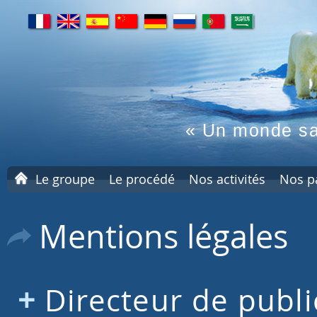
fr
en
es
cn
de
ru
pt
ar
« Un monde sa
A
Le groupe
Le procédé
Nos activités
Nos p
c
c
u
Mentions légales
e
i
l
Directeur de publi