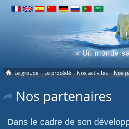
fr
en
es
cn
de
ru
pt
ar
« Un monde sa
A
Le groupe
Le procédé
Nos activités
Nos p
c
c
u
Nos partenaires
e
i
l
Dans le cadre de son dévelop