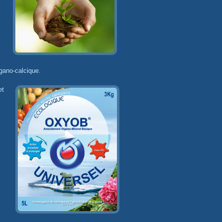
gano-calcique.
et