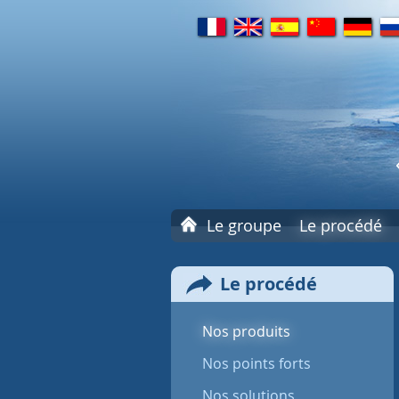
fr
en
es
cn
de
ru
A
Le groupe
Le procédé
c
c
u
Le procédé
e
i
l
Nos produits
Nos points forts
Nos solutions