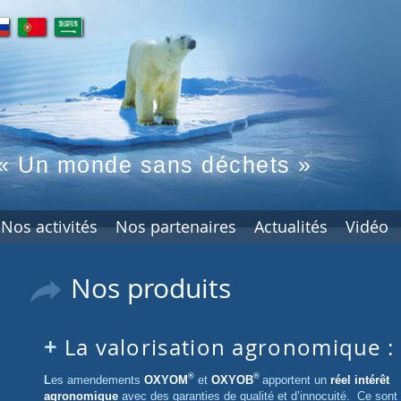
pt
ar
« Un monde sans déchets »
Nos activités
Nos partenaires
Actualités
Vidéo
Nos produits
La valorisation agronomique 
®
®
Les amendements
OXYOM
et
OXYOB
apportent un
réel intérêt
agronomique
avec des garanties de qualité et d’innocuité. Ce sont