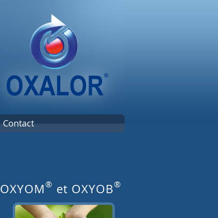
Contact
®
®
: OXYOM
et OXYOB