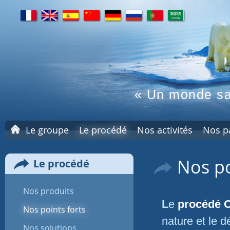
fr
en
es
cn
de
ru
pt
ar
« Un monde sa
A
Le groupe
Le procédé
Nos activités
Nos p
c
c
u
Nos po
Le procédé
e
i
l
Nos produits
Le
procédé
Nos points forts
nature et le 
Nos solutions