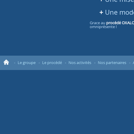
Une modé
Grace au
procédé OXAL
omniprésente !
Le groupe
Le procédé
Nos activités
Nos partenaires
Acc
ueil